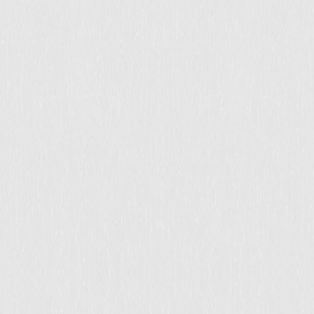
新起点 新征程 天伦食品召开2018全体员工动员大会
03.15-
|
2018
春回大地，万物复苏。2018年2月27日，四川天伦食
品全体员工在天伦邛崃工厂六号仓库外召开...
“携手共赢、引领未来” 2018中盟集团&天伦食品集团年会
02.05-
|
2018
圆满举行
欢声辞旧岁，笑语迎新年，又到了辞旧迎新的岁末时刻。2018年2
月3日，中盟集团&天...
2017年中国月饼文化节，天伦喜得“中华名饼” “金牌馅
06.28-
|
2017
料”称号
6月24日,由中国食品工业协会面包糕饼专业委员会、云南省食品行
业协会及昆明焙烤行业协会联合...
06.23-
|
2017
天伦面包要上市了！
天伦食品筹备已久的面包新品终于与大家见面了，6月22日，公司
邀请了内部员工一起分享了多款来...